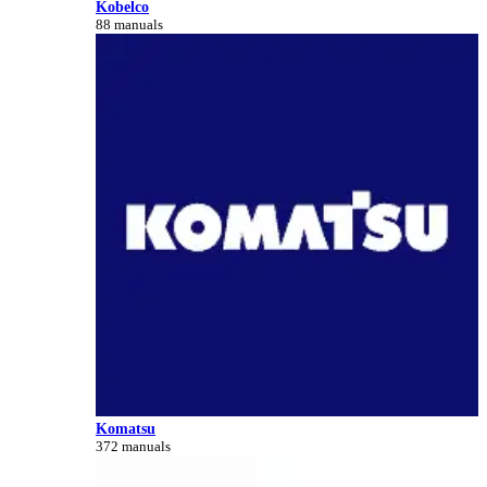
Kobelco
88 manuals
Komatsu
372 manuals