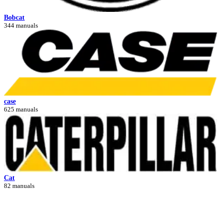
Bobcat
344 manuals
case
625 manuals
Cat
82 manuals