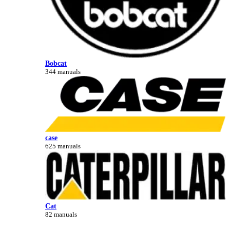
Bobcat
344 manuals
case
625 manuals
Cat
82 manuals