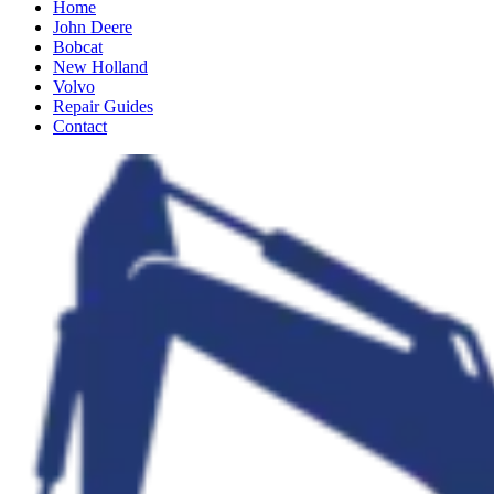
Home
John Deere
Bobcat
New Holland
Volvo
Repair Guides
Contact