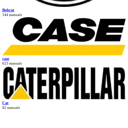
Bobcat
344 manuals
case
625 manuals
Cat
82 manuals